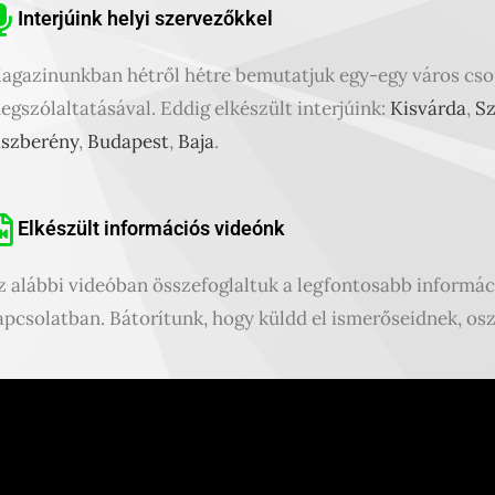
Interjúink helyi szervezőkkel
agazinunkban hétről hétre bemutatjuk egy-egy város csop
egszólaltatásával. Eddig elkészült interjúink:
Kisvárda
,
S
ászberény
,
Budapest
,
Baja
.
Elkészült információs videónk
z alábbi videóban összefoglaltuk a legfontosabb informác
apcsolatban. Bátorítunk, hogy küldd el ismerőseidnek, o