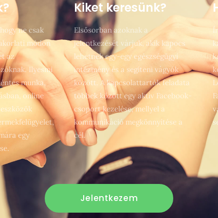
k?
Kiket keresünk?
 hogy ne csak
Elsősorban azoknak a
Í
yakorlati módon
jelentkezését várjuk, akik kapocs
k
et az
lehetnek egy-egy egészségügyi
k
zóknak. Ilyesmi
intézmény és a segíteni vágyók
k
kéntes munka,
között. A kapcsolattartók feladata
L
ásban, online
többek között egy aktív Facebook-
F
yeszközök
csoport kezelése, mellyel a
v
rmekfelügyelet,
kommunikáció megkönnyítése a
s
ámára egy
cél.
se.
Jelentkezem