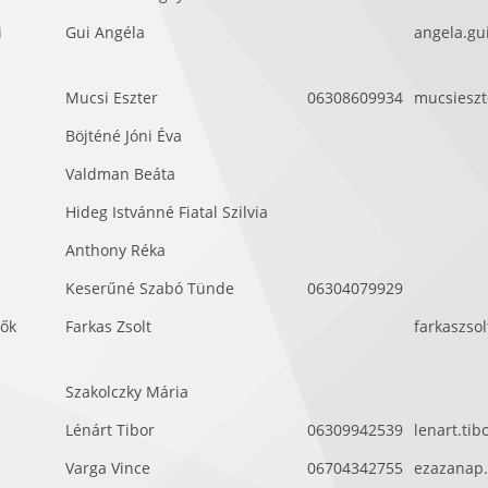
i
Gui Angéla
angela.gu
Mucsi Eszter
06308609934
mucsiesz
Böjténé Jóni Éva
Valdman Beáta
Hideg Istvánné Fiatal Szilvia
Anthony Réka
Keserűné Szabó Tünde
06304079929
lők
Farkas Zsolt
farkaszso
Szakolczky Mária
Lénárt Tibor
06309942539
lenart.ti
Varga Vince
06704342755
ezazanap