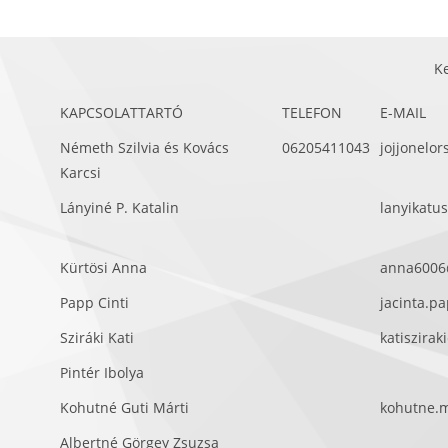
K
KAPCSOLATTARTÓ
TELEFON
E-MAIL
Németh Szilvia és Kovács
06205411043
jojjonelo
Karcsi
Lányiné P. Katalin
lanyikatu
Kürtösi Anna
anna6006
Papp Cinti
jacinta.p
Sziráki Kati
katiszira
Pintér Ibolya
Kohutné Guti Márti
kohutne.
Albertné Görgey Zsuzsa