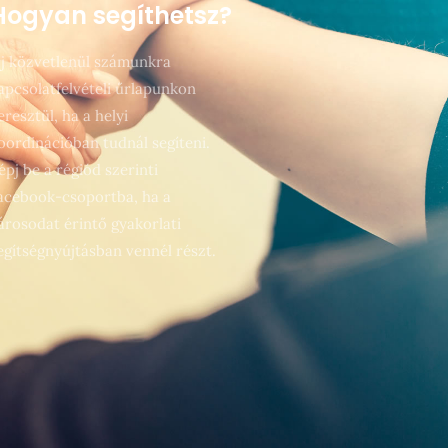
Hogyan segíthetsz?
rj közvetlenül számunkra
apcsolatfelvételi űrlapunkon
eresztül, ha a helyi
oordinációban tudnál segíteni.
épj be a régiód szerinti
acebook-csoportba, ha a
árosodat érintő gyakorlati
egítségnyújtásban vennél részt.