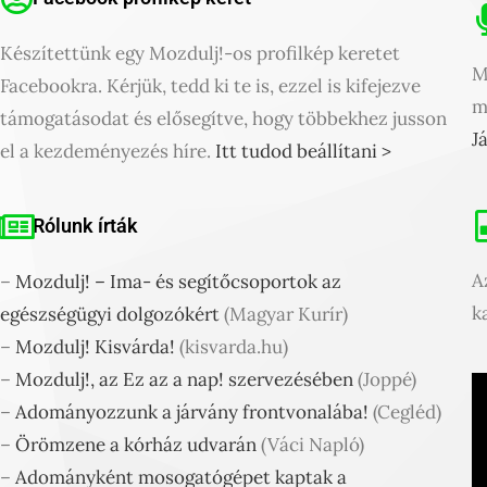
Készítettünk egy Mozdulj!-os profilkép keretet
M
Facebookra. Kérjük, tedd ki te is, ezzel is kifejezve
m
támogatásodat és elősegítve, hogy többekhez jusson
J
el a kezdeményezés híre.
Itt tudod beállítani >
Rólunk írták
A
–
Mozdulj! – Ima- és segítőcsoportok az
k
egészségügyi dolgozókért
(Magyar Kurír)
–
Mozdulj! Kisvárda!
(kisvarda.hu)
–
Mozdulj!, az Ez az a nap! szervezésében
(Joppé)
–
Adományozzunk a járvány frontvonalába!
(Cegléd)
–
Örömzene a kórház udvarán
(Váci Napló)
–
Adományként mosogatógépet kaptak a