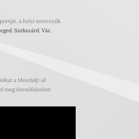
ortját, a helyi szervezők
zeged
,
Szekszárd
,
Vác
,
iókat a Mozdulj!-al
szd meg üzenőfaladon!