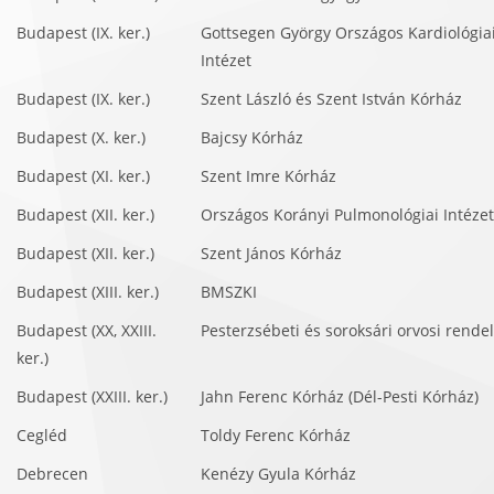
Budapest (IX. ker.)
Gottsegen György Országos Kardiológia
Intézet
Budapest (IX. ker.)
Szent László és Szent István Kórház
Budapest (X. ker.)
Bajcsy Kórház
Budapest (XI. ker.)
Szent Imre Kórház
Budapest (XII. ker.)
Országos Korányi Pulmonológiai Intézet
Budapest (XII. ker.)
Szent János Kórház
Budapest (XIII. ker.)
BMSZKI
Budapest (XX, XXIII.
Pesterzsébeti és soroksári orvosi rende
ker.)
Budapest (XXIII. ker.)
Jahn Ferenc Kórház (Dél-Pesti Kórház)
Cegléd
Toldy Ferenc Kórház
Debrecen
Kenézy Gyula Kórház