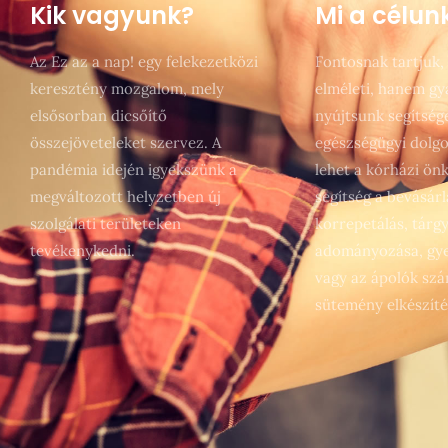
Kik vagyunk?
Mi a célun
Az Ez az a nap! egy felekezetközi
Fontosnak tartjuk,
keresztény mozgalom, mely
elméleti, hanem g
elsősorban dicsőítő
nyújtsunk segítség
összejöveteleket szervez.
A
egészségügyi dolgo
pandémia idején igyekszünk a
lehet a kórházi ön
megváltozott helyzetben új
segítség a bevásárl
szolgálati területeken
korrepetálás, tárg
tevékenykedni.
adományozása, gye
vagy az ápolók sz
sütemény elkészíté