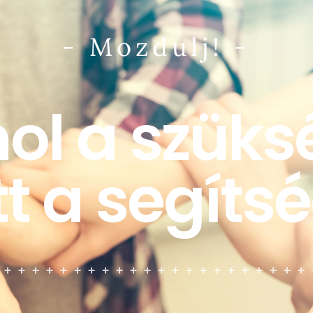
- Mozdulj! -
ol a szüks
tt a segítsé