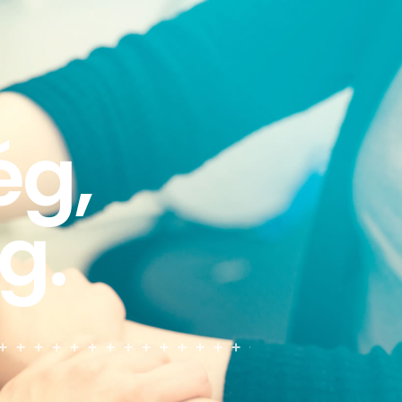
ég,
g.