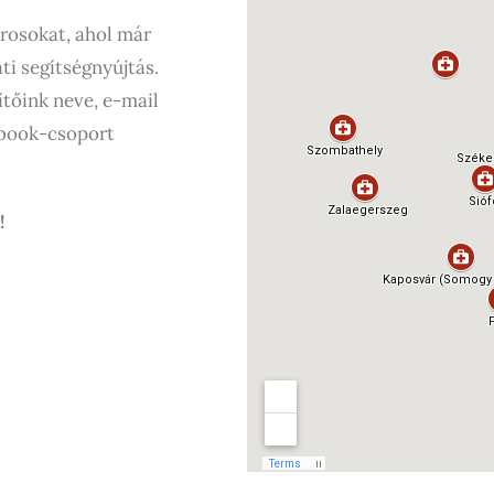
árosokat, ahol már
ti segítségnyújtás.
ítőink neve, e-mail
ebook-csoport
!