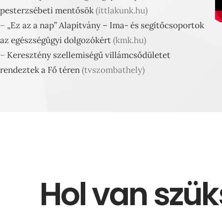
pesterzsébeti mentősök
(ittlakunk.hu)
–
„Ez az a nap” Alapítvány – Ima- és segítőcsoportok
az egészségügyi dolgozókért
(kmk.hu)
–
Keresztény szellemiségű villámcsődületet
rendeztek a Fő téren
(tvszombathely)
Hol van szü